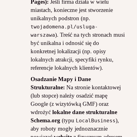
Pages):
Jeśli firma działa w wielu
miastach, konieczne jest stworzenie
unikalnych podstron (np.
twojadomena.pl/usluga-
). Treść na tych stronach musi
warszawa
być unikalna i odnosić się do
konkretnej lokalizacji (np. opisy
lokalnych atrakcji, specyfiki rynku,
referencje lokalnych klientów).
Osadzanie Mapy i Dane
Strukturalne:
Na stronie kontaktowej
(lub stopce) należy osadzić mapę
Google (z wizytówką GMF) oraz
wdrożyć
lokalne dane strukturalne
Schema.org
(typu
),
LocalBusiness
aby roboty mogły jednoznacznie
powiązać
website
z fizycznym adresem.